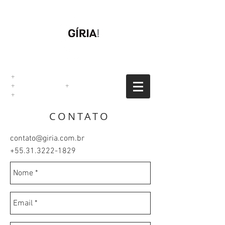
+
DESIGN GRÁFICO
+
EDITORIAL
+
MINEIRO
+
DE CORAÇÃO.
CONTATO
contato@giria.com.br
+55.31.3222-1829